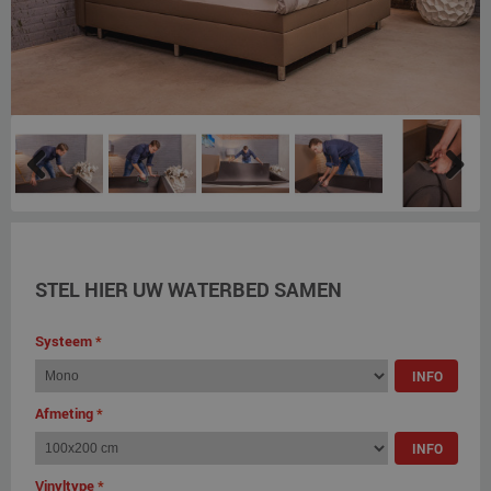
Previous
Next
STEL HIER UW WATERBED SAMEN
Systeem
*
INFO
Afmeting
*
INFO
Vinyltype
*