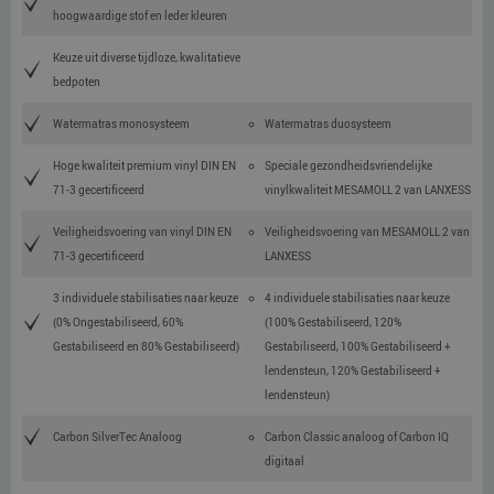
hoogwaardige stof en leder kleuren
Keuze uit diverse tijdloze, kwalitatieve
bedpoten
Watermatras monosysteem
Watermatras duosysteem
Hoge kwaliteit premium vinyl DIN EN
Speciale gezondheidsvriendelijke
71-3 gecertificeerd
vinylkwaliteit MESAMOLL 2 van LANXESS
Veiligheidsvoering van vinyl DIN EN
Veiligheidsvoering van MESAMOLL 2 van
71-3 gecertificeerd
LANXESS
3 individuele stabilisaties naar keuze
4 individuele stabilisaties naar keuze
(0% Ongestabiliseerd, 60%
(100% Gestabiliseerd, 120%
Gestabiliseerd en 80% Gestabiliseerd)
Gestabiliseerd, 100% Gestabiliseerd +
lendensteun, 120% Gestabiliseerd +
lendensteun)
Carbon SilverTec Analoog
Carbon Classic analoog of Carbon IQ
digitaal