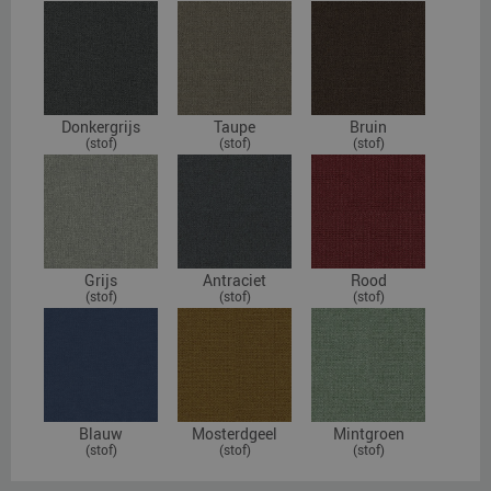
Donkergrijs
Taupe
Bruin
(stof)
(stof)
(stof)
Grijs
Antraciet
Rood
(stof)
(stof)
(stof)
Blauw
Mosterdgeel
Mintgroen
(stof)
(stof)
(stof)