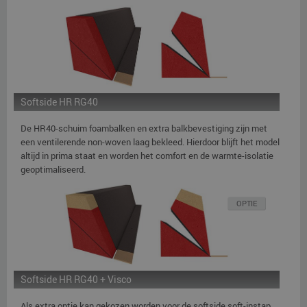
Softside HR RG40
De HR40-schuim foambalken en extra balkbevestiging zijn met
een ventilerende non-woven laag bekleed. Hierdoor blijft het model
altijd in prima staat en worden het comfort en de warmte-isolatie
geoptimaliseerd.
OPTIE
Softside HR RG40 + Visco
Als extra optie kan gekozen worden voor de softside soft-instap.