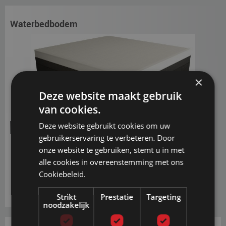
Waterbedbodem
×
Deze website maakt gebruik
van cookies.
Deze website gebruikt cookies om uw
De basis van de
waterbedbodem Box
bestaat uit :
gebruikerservaring te verbeteren. Door
Handgemaakte, solide, gestoffeerde box
onze website te gebruiken, stemt u in met
Ingebouwd gewichtsverdelingssysteem om het gewicht
alle cookies in overeenstemming met ons
evenredig te verdelen
Cookiebeleid.
Standaard instaphoogte 52cm
Voorgemonteerd af fabriek geleverd
Strikt
Prestatie
Targeting
noodzakelijk