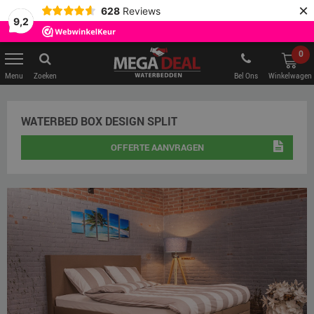
×
628
Reviews
9,2
0
Zoeken
Bel Ons
Winkelwagen
WATERBED BOX DESIGN SPLIT
OFFERTE AANVRAGEN