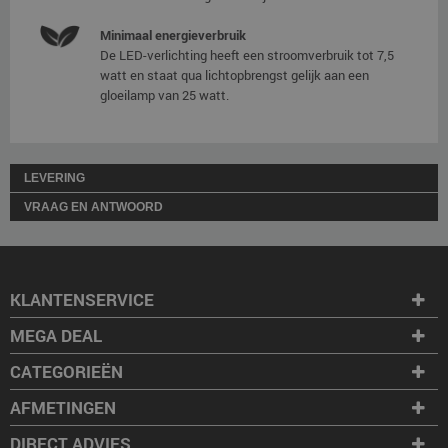
Minimaal energieverbruik
De LED-verlichting heeft een stroomverbruik tot 7,5
watt en staat qua lichtopbrengst gelijk aan een
gloeilamp van 25 watt.
LEVERING
VRAAG EN ANTWOORD
KLANTENSERVICE
MEGA DEAL
CATEGORIEËN
AFMETINGEN
DIRECT ADVIES