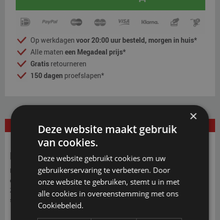
Op werkdagen
voor 20:00 uur besteld, morgen in huis*
Alle maten
een Megadeal prijs*
Gratis
retourneren
150 dagen
proefslapen*
×
Deze website maakt gebruik
BESCHRIJVING
van cookies.
Bed lighting
Deze website gebruikt cookies om uw
gebruikerservaring te verbeteren. Door
De lamp reageert op beweging en geeft een warm licht, op het moment
dat u uit bed stapt. Zo kunt u veilig de weg door de slaapkamer vinden.
onze website te gebruiken, stemt u in met
Zodra er geen beweging meer in de ruimte wordt waargenomen,
alle cookies in overeenstemming met ons
schakelt de verlichting uit.
Cookiebeleid.