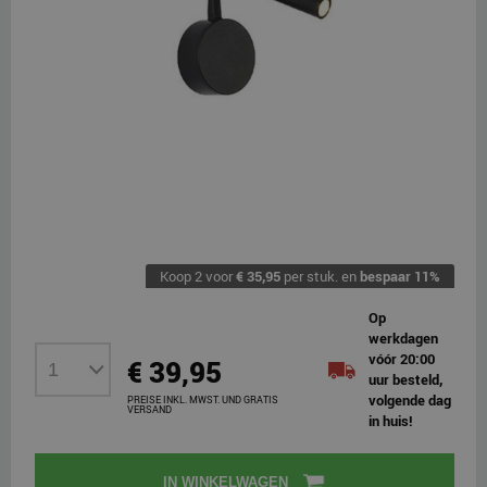
Koop 2 voor
€ 35,95
per stuk. en
bespaar
11
%
Op
werkdagen
vóór 20:00
€ 39,95
uur besteld,
volgende dag
PREISE INKL. MWST. UND GRATIS
VERSAND
in huis!
IN WINKELWAGEN