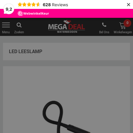
×
628
Reviews
9,2
0
Zoeken
Bel Ons
Winkelwagen
LED LEESLAMP